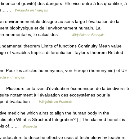
rtinence et gravité) des dangers. Elle vise outre à les quantifier, à
n se… …
Wikipédia en Français
n environnementale désigne au sens large l évaluation de la
ement biophysique et de l environnement humain. La
environnementales, le calcul des… …
Wikipédia en Français
undamental theorem Limits of functions Continuity Mean value
e of variables Implicit differentiation Taylor s theorem Related
e Pour les articles homonymes, voir Europe (homonymie) et UE
édia en Français
— Plusieurs tentatives d’évaluation économique de la biodiversité
 suite notamment à l évaluation des écosystèmes pour le
Type d évaluation …
Wikipédia en Français
ative medicine which aims to align the human body in the
hatis.php What is Structural Integration? ] ] The claimed benefit is
levels of… …
Wikipedia
 educators to describe effective uses of technology by teachers