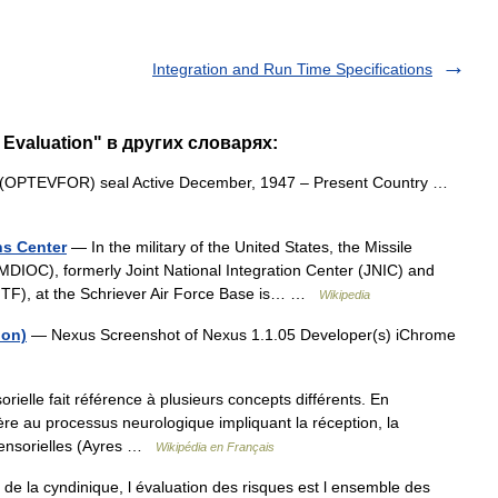
Integration and Run Time Specifications
 Evaluation" в других словарях:
OPTEVFOR) seal Active December, 1947 – Present Country …
ns Center
— In the military of the United States, the Missile
MDIOC), formerly Joint National Integration Center (JNIC) and
 (JNTF), at the Schriever Air Force Base is… …
Wikipedia
ion)
— Nexus Screenshot of Nexus 1.1.05 Developer(s) iChrome
rielle fait référence à plusieurs concepts différents. En
fère au processus neurologique impliquant la réception, la
 sensorielles (Ayres …
Wikipédia en Français
e la cyndinique, l évaluation des risques est l ensemble des