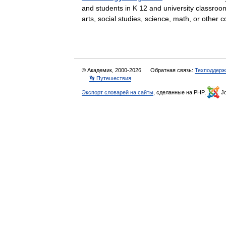
and students in K 12 and university classroo
arts, social studies, science, math, or oth
© Академик, 2000-2026
Обратная связь:
Техподдерж
👣 Путешествия
Экспорт словарей на сайты
, сделанные на PHP,
Jo