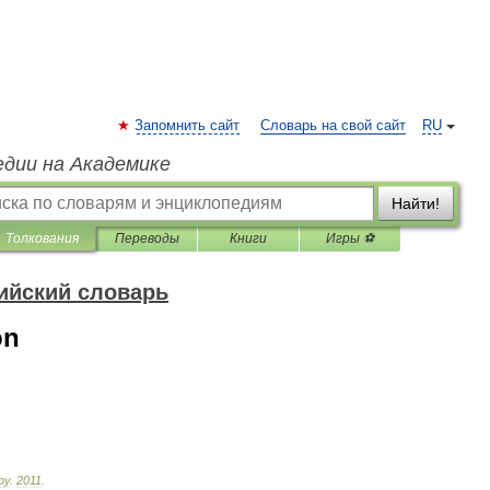
Запомнить сайт
Словарь на свой сайт
RU
едии на Академике
Найти!
Толкования
Переводы
Книги
Игры ⚽
ийский словарь
on
ру
.
2011
.