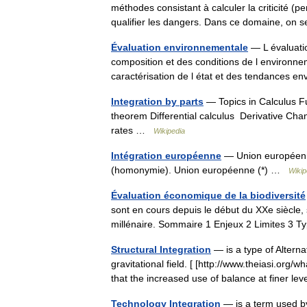
méthodes consistant à calculer la criticité (pe
qualifier les dangers. Dans ce domaine, o
Évaluation environnementale
— L évaluatio
composition et des conditions de l environn
caractérisation de l état et des tendances 
Integration by parts
— Topics in Calculus F
theorem Differential calculus Derivative Chang
rates …
Wikipedia
Intégration européenne
— Union européenn
(homonymie). Union européenne (*) …
Wikip
Évaluation économique de la biodiversité
sont en cours depuis le début du XXe siècle,
millénaire. Sommaire 1 Enjeux 2 Limites 3 
Structural Integration
— is a type of Altern
gravitational field. [ [http://www.theiasi.org/w
that the increased use of balance at finer 
Technology Integration
— is a term used by