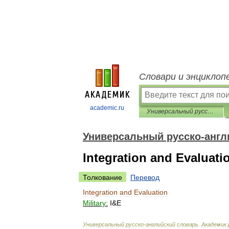
Словари и энциклоп
academic.ru
Универсальный русско-английский словарь
Универсальный русско-англ
Integration and Evaluati
Толкование
Перевод
Integration
and
Evaluation
Military:
I
&
E
Универсальный
русско
-
английский
словарь
.
Академик
.