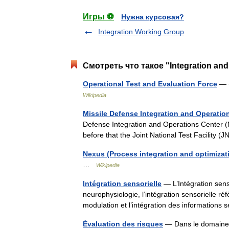
Игры ⚽
Нужна курсовая?
Integration Working Group
Смотреть что такое "Integration and
Operational Test and Evaluation Force
— (
Wikipedia
Missile Defense Integration and Operatio
Defense Integration and Operations Center (
before that the Joint National Test Facility
Nexus (Process integration and optimizat
…
Wikipedia
Intégration sensorielle
— L’Intégration senso
neurophysiologie, l’intégration sensorielle ré
modulation et l’intégration des informations
Évaluation des risques
— Dans le domaine d