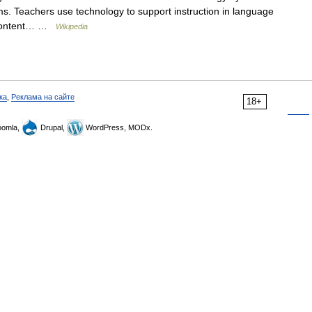
ms. Teachers use technology to support instruction in language
er content… …
Wikipedia
ка
,
Реклама на сайте
18+
omla,
Drupal,
WordPress, MODx.